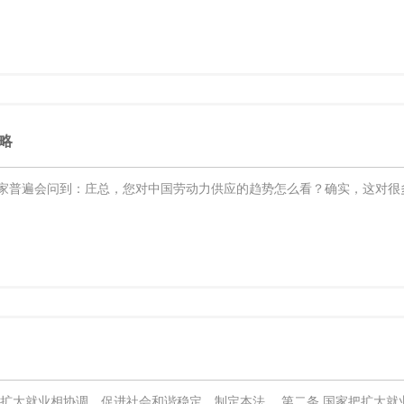
略
家普遍会问到：庄总，您对中国劳动力供应的趋势怎么看？确实，这对很多
与扩大就业相协调，促进社会和谐稳定，制定本法。 第二条 国家把扩大